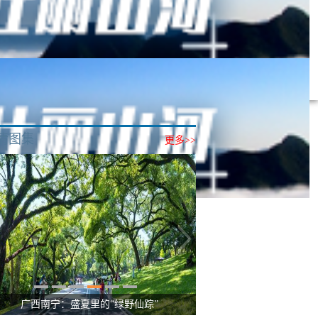
斯艾利斯
圣地亚哥
利马
基多
悉尼
墨尔本
惠灵顿
奥克
清图集
更多>>
广西南宁：盛夏里的“绿野仙踪”