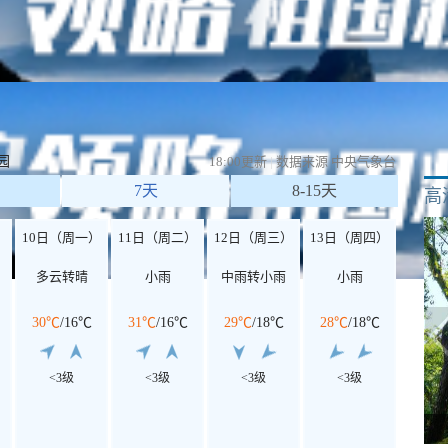
柏林
纽约
温哥华
墨西哥城
哈瓦那
圣何塞
巴西利亚
布宜诺
园
18:00更新
|
数据来源 中央气象台
7天
8-15天
高
）
10日（周一）
11日（周二）
12日（周三）
13日（周四）
多云转晴
小雨
中雨转小雨
小雨
30℃
/
16℃
31℃
/
16℃
29℃
/
18℃
28℃
/
18℃
<3级
<3级
<3级
<3级