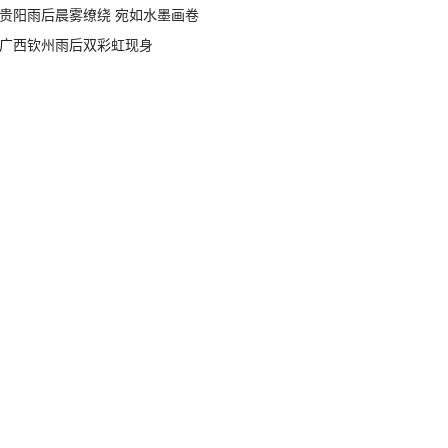
贵阳雨后晨雾缭绕 宛如水墨画卷
广西钦州雨后双彩虹现身