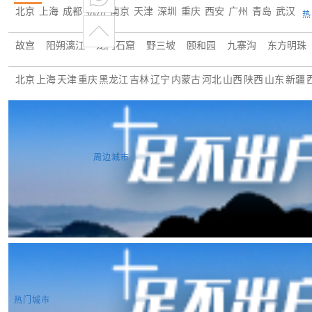
北京
上海
成都
杭州
南京
天津
深圳
重庆
西安
广州
青岛
武汉
热
故宫
阳朔漓江
龙门石窟
野三坡
颐和园
九寨沟
东方明珠
北京
上海
天津
重庆
黑龙江
吉林
辽宁
内蒙古
河北
山西
陕西
山东
新疆
桓仁
通化县
通化
周边城市
龙湾海滨风景区
兴城古城
九门口
龙湾海滨滑雪场
大连老虎滩海
北四平乡
大四平镇
红庙子乡
红升乡
木奇镇
南杂木镇
平顶山
热门城市