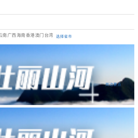
云南
广西
海南
香港
澳门
台湾
选择省市
植物园
福陵森林公园
辽宁省博物馆
东鸡冠山景区
周边景点