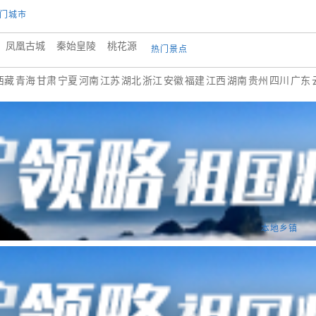
门城市
凤凰古城
秦始皇陵
桃花源
热门景点
西藏
青海
甘肃
宁夏
河南
江苏
湖北
浙江
安徽
福建
江西
湖南
贵州
四川
广东
洋公园
金石滩国家旅游度假区
锦州北普陀山旅游区
望儿山
沈阳市
镇
上夹河镇
苇子峪镇
下夹河乡
响水河子乡
新宾镇
本地乡镇