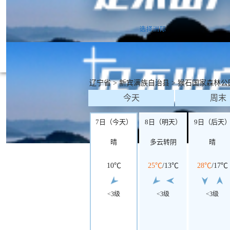
曼谷
东京
首尔
吉隆坡
新加坡
巴黎
罗马
伦敦
雅典
兰
苏瓦
开罗
内罗毕
开普敦
维多利亚
拉巴特
亚洲
欧洲
北美洲
南美洲
非洲
大洋洲
选择洲际
辽宁省
>
新宾满族自治县
>
猴石国家森林公
今天
周末
7日（今天）
8日（明天）
9日（后天
晴
多云转阴
晴
10℃
25℃
/
13℃
28℃
/
17℃
<3级
<3级
<3级