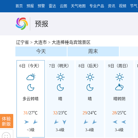
首页
预报
预警
雷达
云图
天气地图
专业产品
资讯
视频
节气
预报
辽宁省
>
大连市
>
大连棒棰岛宾馆景区
今天
周末
6日（今天）
7日（明天）
8日（后天）
9日（周日）
多云转晴
晴
晴
晴转阴
31
/
27℃
32
/
23℃
29
/
24℃
28
/
25℃
<3级
3-4级
3-4级
3-4级