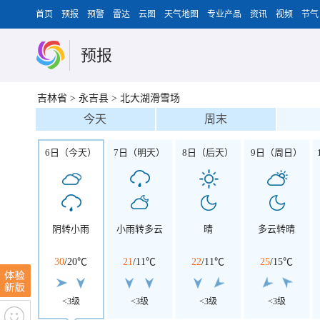
首页
预报
预警
雷达
云图
天气地图
专业产品
资讯
视频
节气
预报
吉林省
>
永吉县
>
北大湖滑雪场
今天
周末
6日（今天）
7日（明天）
8日（后天）
9日（周日）
阴转小雨
小雨转多云
晴
多云转晴
30
/
20℃
21
/
11℃
22
/
11℃
25
/
15℃
<3级
<3级
<3级
<3级