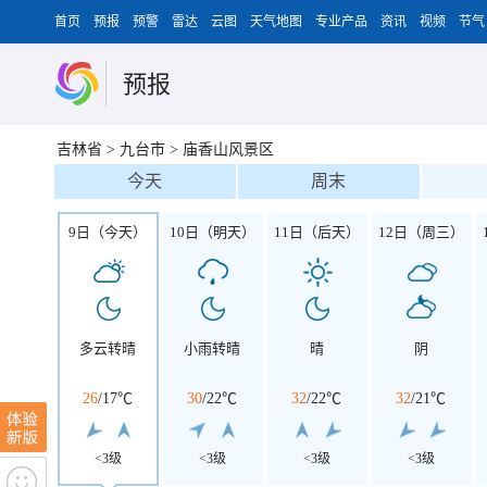
首页
预报
预警
雷达
云图
天气地图
专业产品
资讯
视频
节气
预报
吉林省
>
九台市
>
庙香山风景区
今天
周末
9日（今天）
10日（明天）
11日（后天）
12日（周三）
多云转晴
小雨转晴
晴
阴
26
/
17℃
30
/
22℃
32
/
22℃
32
/
21℃
<3级
<3级
<3级
<3级