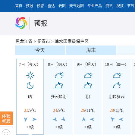
首页
预报
预警
雷达
云图
天气地图
专业产品
资讯
视频
节气
预报
黑龙江省
>
伊春市
>
凉水国家级保护区
今天
周末
7日（今天）
8日（明天）
9日（后天）
10日（周一）
晴
多云转阴
阴
阴转多云
23
/
9℃
24
/
9℃
26
/
11℃
28
/
13℃
<3级
<3级
<3级
<3级