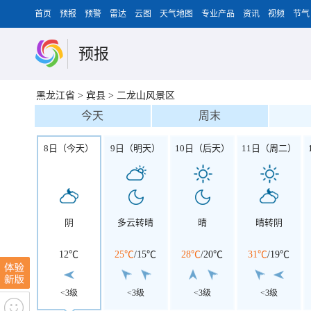
首页
预报
预警
雷达
云图
天气地图
专业产品
资讯
视频
节气
预报
黑龙江省
>
宾县
>
二龙山风景区
今天
周末
8日（今天）
9日（明天）
10日（后天）
11日（周二）
阴
多云转晴
晴
晴转阴
12℃
25℃
/
15℃
28℃
/
20℃
31℃
/
19℃
<3级
<3级
<3级
<3级