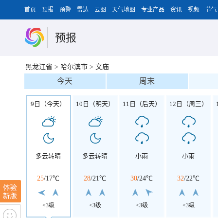
首页
预报
预警
雷达
云图
天气地图
专业产品
资讯
视频
节气
预报
黑龙江省
>
哈尔滨市
>
文庙
今天
周末
9日（今天）
10日（明天）
11日（后天）
12日（周三）
多云转晴
多云转晴
小雨
小雨
25
/
17℃
28
/
21℃
30
/
24℃
32
/
22℃
<3级
<3级
<3级
<3级