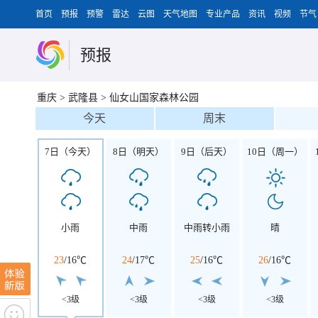
首页
预报
预警
雷达
云图
天气地图
专业产品
资讯
视频
节气
预报
重庆
>
武隆县
>
仙女山国家森林公园
今天
周末
7日（今天）
8日（明天）
9日（后天）
10日（周一）
小雨
中雨
中雨转小雨
晴
23
/
16℃
24
/
17℃
25
/
16℃
26
/
16℃
<3级
<3级
<3级
<3级