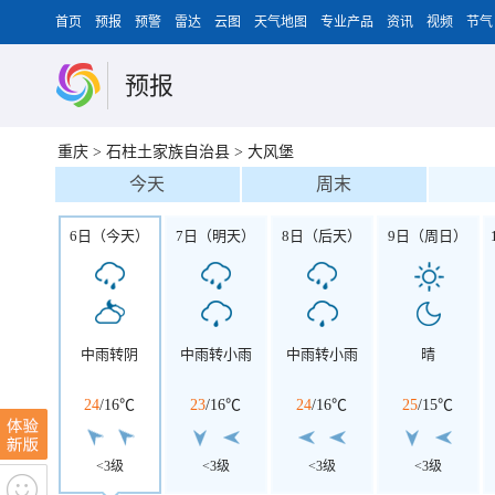
首页
预报
预警
雷达
云图
天气地图
专业产品
资讯
视频
节气
预报
重庆
>
石柱土家族自治县
>
大风堡
今天
周末
6日（今天）
7日（明天）
8日（后天）
9日（周日）
中雨转阴
中雨转小雨
中雨转小雨
晴
24
/
16℃
23
/
16℃
24
/
16℃
25
/
15℃
<3级
<3级
<3级
<3级