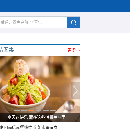
清图集
更多>>
夏天的快乐 藏在这些消暑美味里
贵阳雨后晨雾缭绕 宛如水墨画卷