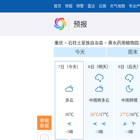
首页
预报
预警
雷达
云图
天气地图
专业产
预报
重庆
>
石柱土家族自治县
>
黄水药用植物园
今天
周末
7日（今天）
8日（明天）
9日（后天
多云
中雨转多云
中雨转晴
16℃
26℃
/
17℃
27℃
/
16℃
<3级
<3级
<3级