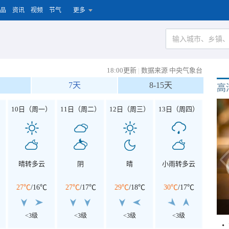
品
资讯
视频
节气
更多
18:00更新
|
数据来源 中央气象台
7天
8-15天
高
）
10日（周一）
11日（周二）
12日（周三）
13日（周四）
晴转多云
阴
晴
小雨转多云
27℃
/
16℃
27℃
/
17℃
29℃
/
18℃
30℃
/
17℃
<3级
<3级
<3级
<3级