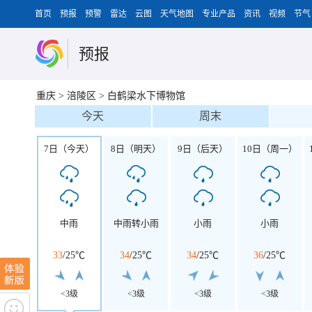
首页
预报
预警
雷达
云图
天气地图
专业产品
资讯
视频
节气
预报
重庆
>
涪陵区
>
白鹤梁水下博物馆
今天
周末
7日（今天）
8日（明天）
9日（后天）
10日（周一）
中雨
中雨转小雨
小雨
小雨
33
/
25℃
34
/
25℃
34
/
25℃
36
/
25℃
<3级
<3级
<3级
<3级