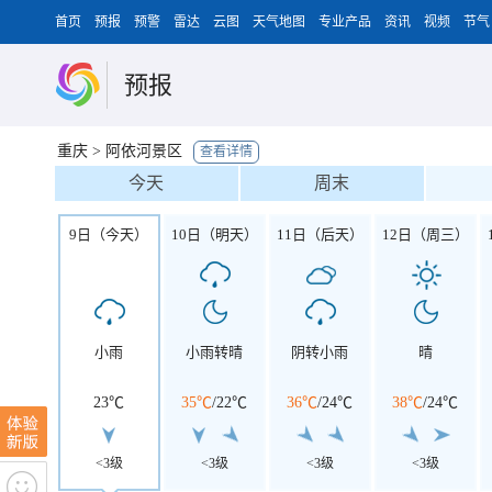
首页
预报
预警
雷达
云图
天气地图
专业产品
资讯
视频
节气
预报
重庆
>
阿依河景区
查看详情
今天
周末
9日（今天）
10日（明天）
11日（后天）
12日（周三）
小雨
小雨转晴
阴转小雨
晴
23℃
35℃
/
22℃
36℃
/
24℃
38℃
/
24℃
<3级
<3级
<3级
<3级