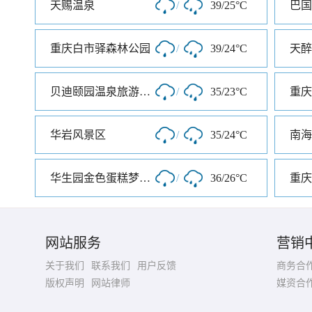
天赐温泉
/
39/25°C
巴国
重庆白市驿森林公园
/
39/24°C
天醉
贝迪颐园温泉旅游度假区
/
35/23°C
重庆
华岩风景区
/
35/24°C
南海
华生园金色蛋糕梦幻王国
/
36/26°C
网站服务
营销
关于我们
联系我们
用户反馈
商务合
版权声明
网站律师
媒资合