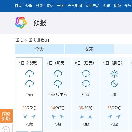
首页
预报
预警
雷达
云图
天气地图
专业产品
资讯
视频
节气
预报
重庆
>
重庆洪崖洞
今天
周末
6日（今天）
7日（明天）
8日（后天）
9日（周日）
小雨
小雨转中雨
小雨
晴
35
/
25℃
34
/
26℃
35
/
26℃
37
/
27℃
<3级
<3级
<3级
<3级