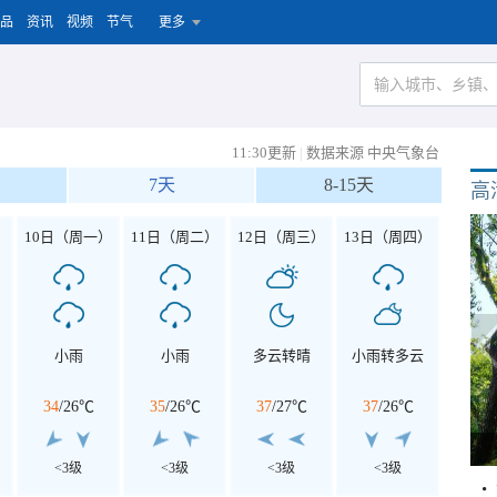
品
资讯
视频
节气
更多
11:30更新
|
数据来源 中央气象台
7天
8-15天
高
）
10日（周一）
11日（周二）
12日（周三）
13日（周四）
小雨
小雨
多云转晴
小雨转多云
34
/
26℃
35
/
26℃
37
/
27℃
37
/
26℃
<3级
<3级
<3级
<3级