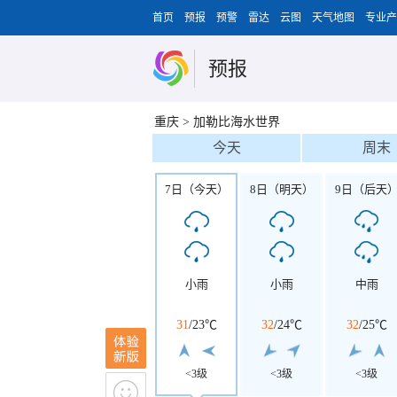
首页
预报
预警
雷达
云图
天气地图
专业产
预报
重庆
>
加勒比海水世界
今天
周末
7日（今天）
8日（明天）
9日（后天
小雨
小雨
中雨
31
/
23℃
32
/
24℃
32
/
25℃
<3级
<3级
<3级