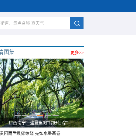
清图集
更多>>
广西南宁：盛夏里的“绿野仙踪”
贵阳雨后晨雾缭绕 宛如水墨画卷