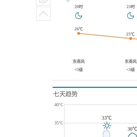
20时
23时
26℃
25℃
东南风
东南风
<3级
<3级
七天趋势
40°C
33℃
35°C
30