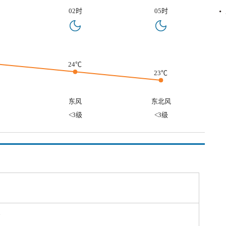
02时
05时
24℃
23℃
东风
东北风
<3级
<3级
℃