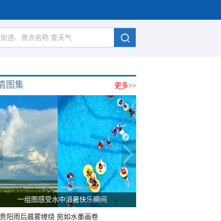
清图集
更多>>
一组图感受水中消暑快乐瞬间
贵阳雨后晨雾缭绕 宛如水墨画卷