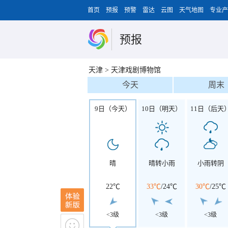
首页
预报
预警
雷达
云图
天气地图
专业产
预报
天津
>
天津戏剧博物馆
今天
周末
9日（今天）
10日（明天）
11日（后天
晴
晴转小雨
小雨转阴
22℃
33℃
/
24℃
30℃
/
25℃
<3级
<3级
<3级