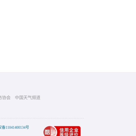
务协会
中国天气频道
11041400134号