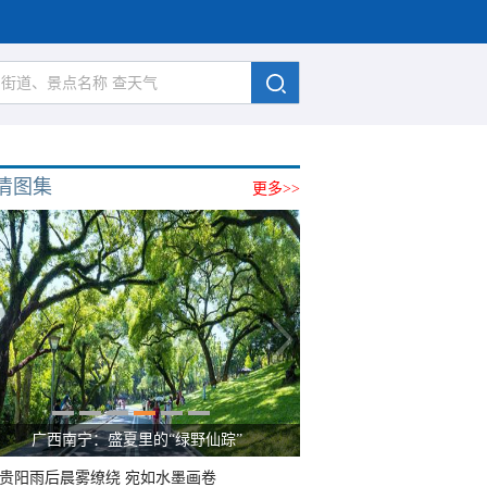
清图集
更多>>
广西南宁：盛夏里的“绿野仙踪”
贵阳雨后晨雾缭绕 宛如水墨画卷