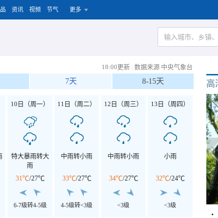
品
资讯
视频
节气
更多
18:00更新
|
数据来源 中央气象台
7天
8-15天
高
）
10日（周一）
11日（周二）
12日（周三）
13日（周四）
雨
特大暴雨转大
中雨转小雨
中雨转小雨
小雨
雨
31℃
/
27℃
33℃
/
27℃
34℃
/
27℃
32℃
/
24℃
6-7级转4-5级
4-5级转<3级
<3级
<3级