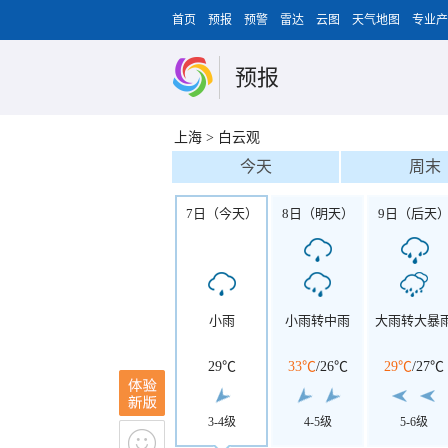
首页
预报
预警
雷达
云图
天气地图
专业产
预报
上海
>
白云观
今天
周末
7日（今天）
8日（明天）
9日（后天
小雨
小雨转中雨
大雨转大暴
29℃
33℃
/
26℃
29℃
/
27℃
3-4级
4-5级
5-6级