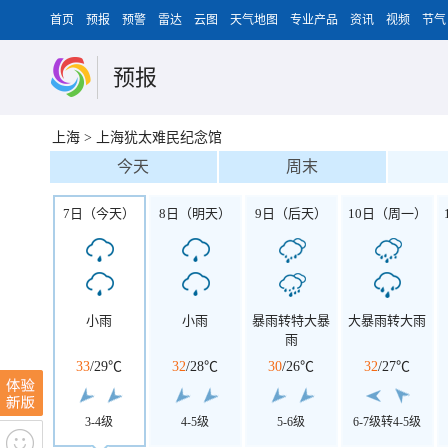
首页
预报
预警
雷达
云图
天气地图
专业产品
资讯
视频
节气
预报
上海
>
上海犹太难民纪念馆
今天
周末
7日（今天）
8日（明天）
9日（后天）
10日（周一）
小雨
小雨
暴雨转特大暴
大暴雨转大雨
雨
33
/
29℃
32
/
28℃
30
/
26℃
32
/
27℃
3-4级
4-5级
5-6级
6-7级转4-5级