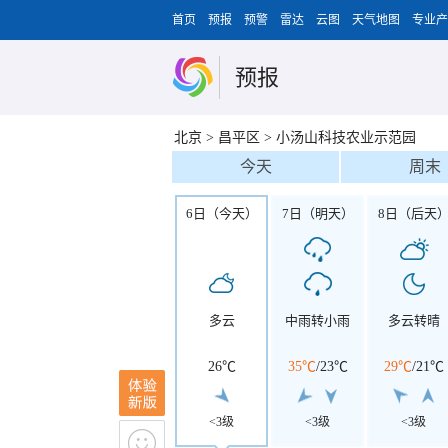
首页
预报
预警
雷达
云图
天气地图
专业产
预报
北京
>
昌平区
>
小汤山科技农业示范园
今天
周末
6日（今天）
7日（明天）
8日（后天
多云
中雨转小雨
多云转晴
26℃
35℃
/
23℃
29℃
/
21℃
<3级
<3级
<3级