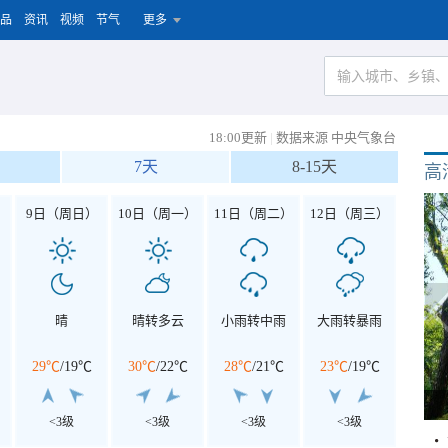
品
资讯
视频
节气
更多
18:00更新
|
数据来源 中央气象台
7天
8-15天
高
）
9日（周日）
10日（周一）
11日（周二）
12日（周三）
晴
晴转多云
小雨转中雨
大雨转暴雨
29℃
/
19℃
30℃
/
22℃
28℃
/
21℃
23℃
/
19℃
<3级
<3级
<3级
<3级