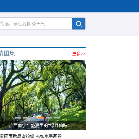
清图集
更多>>
广西南宁：盛夏里的“绿野仙踪”
贵阳雨后晨雾缭绕 宛如水墨画卷