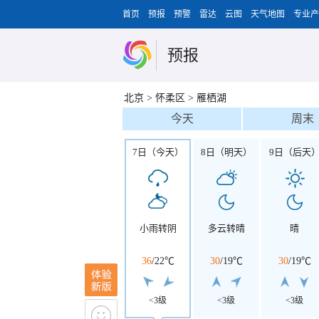
首页
预报
预警
雷达
云图
天气地图
专业产
预报
北京
>
怀柔区
>
雁栖湖
今天
周末
7日（今天）
8日（明天）
9日（后天
小雨转阴
多云转晴
晴
36
/
22℃
30
/
19℃
30
/
19℃
<3级
<3级
<3级