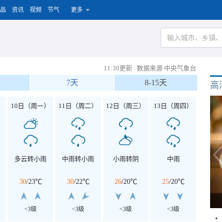
品
资讯
视频
节气
更多
11:30更新
|
数据来源 中央气象台
7天
8-15天
高
）
10日（周一）
11日（周二）
12日（周三）
13日（周四）
多云转小雨
中雨转小雨
小雨转阴
中雨
30
/
23℃
30
/
22℃
26
/
20℃
25
/
20℃
<3级
<3级
<3级
<3级