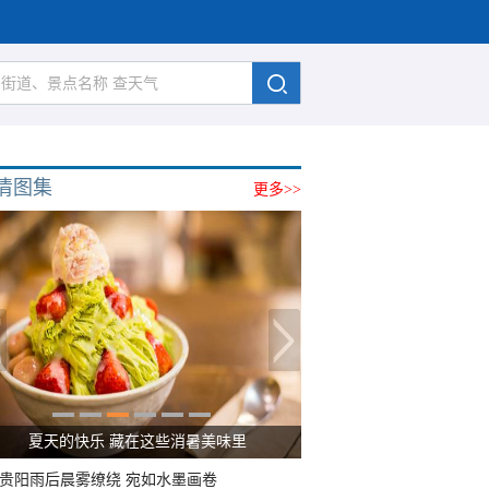
清图集
更多>>
夏天的快乐 藏在这些消暑美味里
贵阳雨后晨雾缭绕 宛如水墨画卷