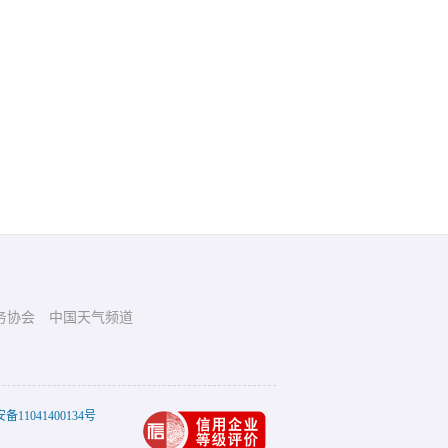
务协会
中国天气频道
11041400134号