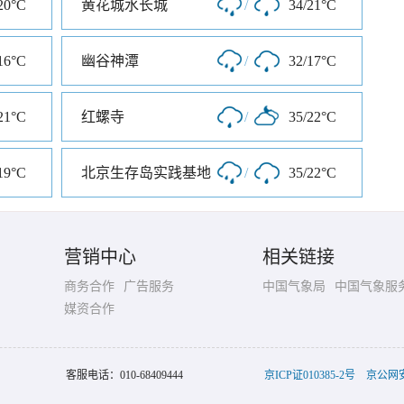
20°C
黄花城水长城
/
34/21°C
16°C
幽谷神潭
/
32/17°C
21°C
红螺寺
/
35/22°C
19°C
北京生存岛实践基地
/
35/22°C
营销中心
相关链接
商务合作
广告服务
中国气象局
中国气象服
媒资合作
客服电话：
010-68409444
京ICP证010385-2号
京公网安备