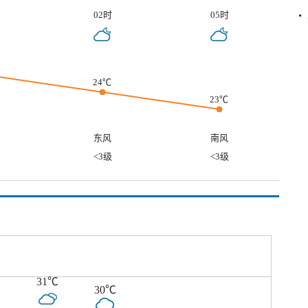
02时
05时
24℃
23℃
东风
南风
<3级
<3级
31℃
℃
30℃