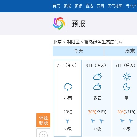
首页
预报
预警
雷达
云图
天气地图
专业产
预报
北京
>
朝阳区
>
蟹岛绿色生态度假村
今天
周末
7日（今天）
8日（明天）
9日（后天
小雨
多云
晴
23℃
30℃
/
21℃
30℃
/
21℃
<3级
<3级
<3级