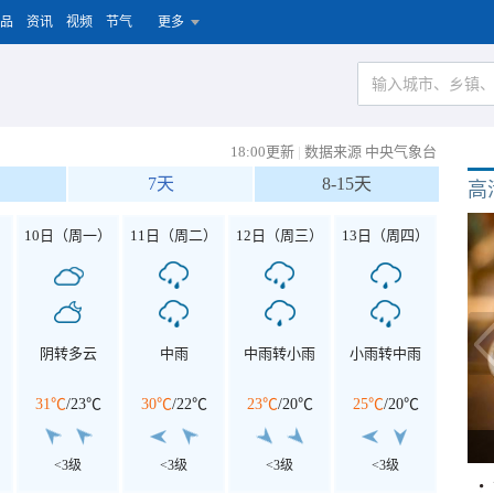
品
资讯
视频
节气
更多
18:00更新
|
数据来源 中央气象台
7天
8-15天
高
）
10日（周一）
11日（周二）
12日（周三）
13日（周四）
阴转多云
中雨
中雨转小雨
小雨转中雨
31℃
/
23℃
30℃
/
22℃
23℃
/
20℃
25℃
/
20℃
<3级
<3级
<3级
<3级