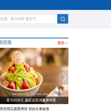
清图集
更多>>
夏天的快乐 藏在这些消暑美味里
贵阳雨后晨雾缭绕 宛如水墨画卷