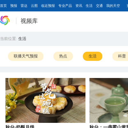
首页
预报
雷达
云图
临近预报
专业产品
资讯
生活
交通
我的天空
视频库
当前位置:
生活
联播天气预报
热点
生活
科普
秋分·奶酥月饼
秋分：一盏霍山黄