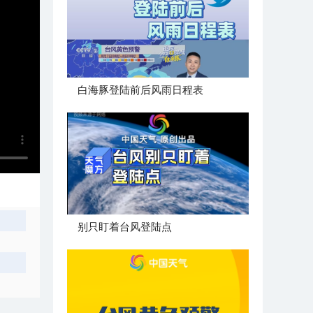
白海豚登陆前后风雨日程表
别只盯着台风登陆点