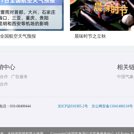
日全国航空天气预报
晨味时节之立秋
销中心
相关
合作
广告服务
中国气象
合作
电话：
010-68409444
京ICP证010385-2号
京公网安备11041400134号
，未经书面授权禁止使用 Copyright©
中国气象局公共气象服务中心
All Rights R