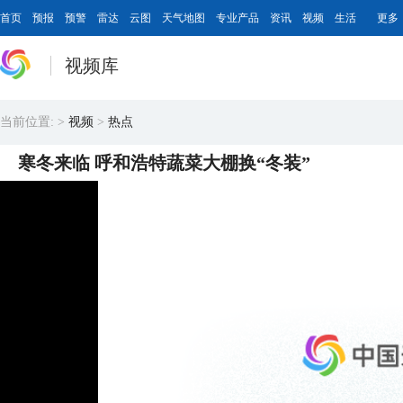
首页
预报
预警
雷达
云图
天气地图
专业产品
资讯
视频
生活
更多
视频库
当前位置:
>
视频
>
热点
寒冬来临 呼和浩特蔬菜大棚换“冬装”