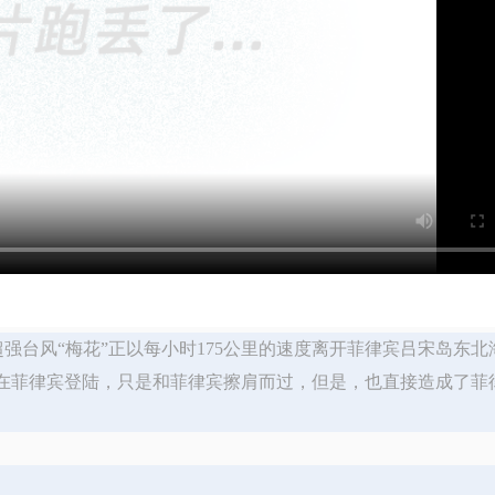
强台风“梅花”正以每小时175公里的速度离开菲律宾吕宋岛东北
有在菲律宾登陆，只是和菲律宾擦肩而过，但是，也直接造成了菲