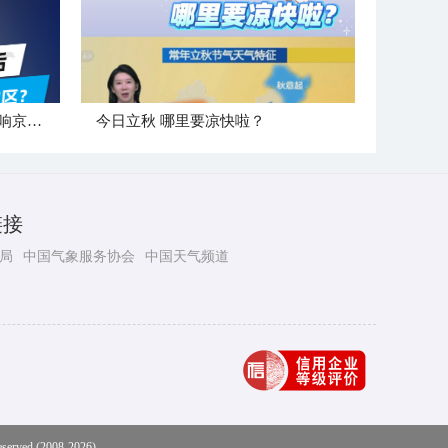
"白海豚"登陆后 是否会北上影响京津冀地区？
今日立秋 哪里要凉快啦？
链接
局
中国气象服务协会
中国天气频道
eserved (2008-2026)