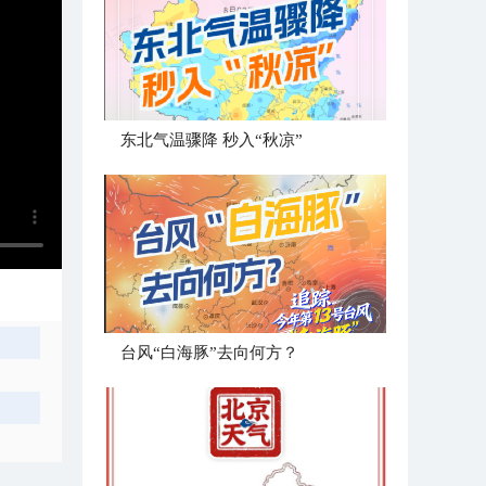
东北气温骤降 秒入“秋凉”
台风“白海豚”去向何方？