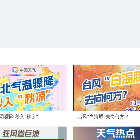
温骤降 秒入“秋凉”
台风“白海豚”去向何方？