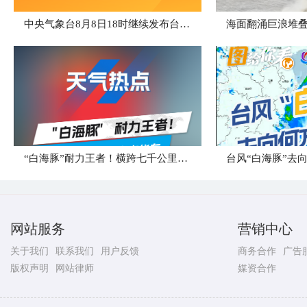
中央气象台8月8日18时继续发布台风橙色预警
海面翻涌巨浪堆叠
“白海豚”耐力王者！横跨七千公里直奔华东
台风“白海豚”去
网站服务
营销中心
关于我们
联系我们
用户反馈
商务合作
广告
版权声明
网站律师
媒资合作