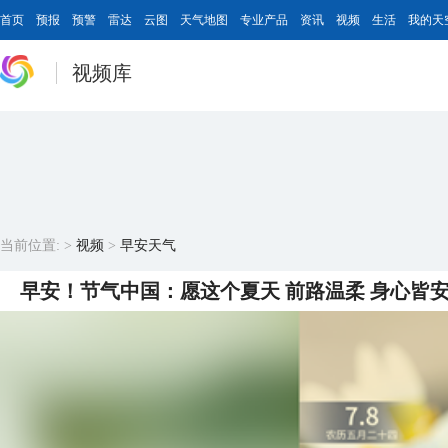
首页
预报
预警
雷达
云图
天气地图
专业产品
资讯
视频
生活
我的天
视频库
当前位置:
>
视频
>
早安天气
早安！节气中国：愿这个夏天 前路温柔 身心皆