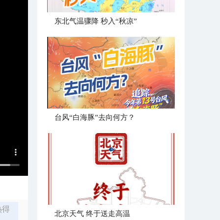
东北气温骤降 秒入“秋凉”
台风“白海豚”去向何方？
热得
北京天气 终于送走高温