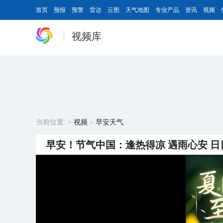
首页
预报
预警
雷达
云图
天气地图
专业产品
资讯
视频
视频库
当前位置:
>
视频
>
早安天气
早安！节气中国：逢热得凉 遇雨心安 日