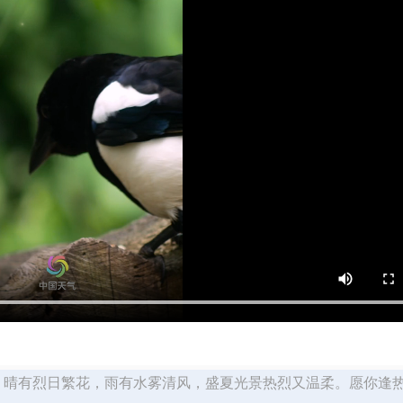
十）晴有烈日繁花，雨有水雾清风，盛夏光景热烈又温柔。愿你逢