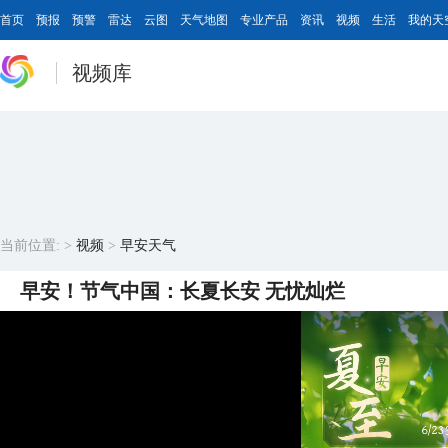
首页
预报
预警
雷达
云图
天气地图
专业产品
资讯
视频
生活
我的天
视频库
当前位置:
>
视频
>
早安天气
早安！节气中国：长夏长安 无忧灿烂