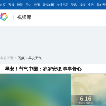
首页
预报
预警
雷达
云图
天气地图
专业产品
资讯
视频
生活
我的天
视频库
当前位置:
>
视频
>
早安天气
早安！节气中国：岁岁安稳 事事舒心