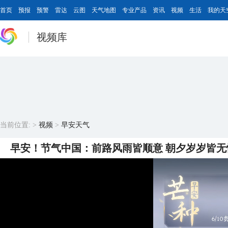
首页
预报
预警
雷达
云图
天气地图
专业产品
资讯
视频
生活
我的天
视频库
当前位置:
>
视频
>
早安天气
早安！节气中国：前路风雨皆顺意 朝夕岁岁皆无