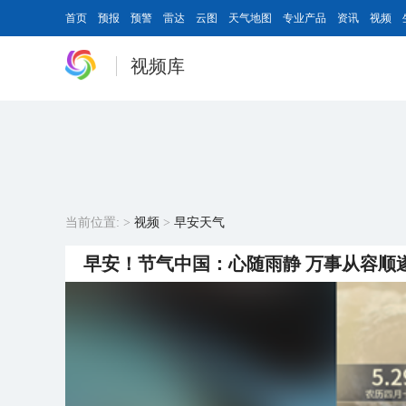
首页
预报
预警
雷达
云图
天气地图
专业产品
资讯
视频
视频库
当前位置:
>
视频
>
早安天气
早安！节气中国：心随雨静 万事从容顺