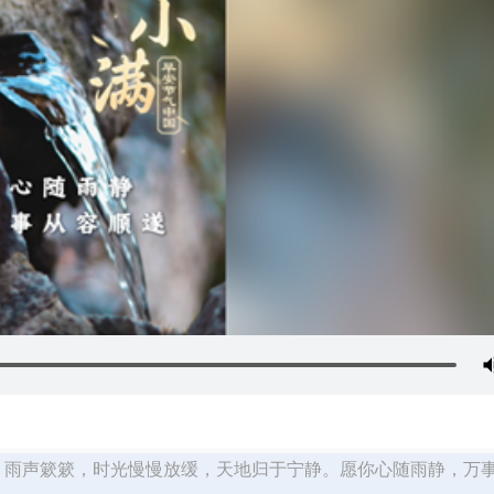
三）雨声簌簌，时光慢慢放缓，天地归于宁静。愿你心随雨静，万