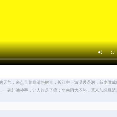
的天气，来点苦菜卷清热解毒；长江中下游温暖湿润，新麦做成
，一碗红油抄手，让人过足了瘾；华南雨大闷热，薏米加绿豆清