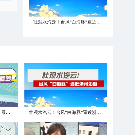
壮观水汽云！台风“白海豚”逼近浙闽沿海
大数据盘点！登陆浙江台风8月最强最多
壮观水汽云！台风“白海豚”逼近浙闽沿海