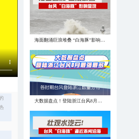
海面翻涌巨浪堆叠 “白海豚”影响显现
的
大数据盘点！登陆浙江台风8月最强最多
热