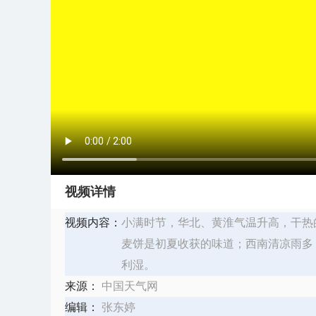
视频详情
视频内容：
小满时节，华北、黄淮气温升高，干热
麦饼是初夏收获的味道；西南清凉雨多
利湿。
来源：
中国天气网
编辑：
张东婷