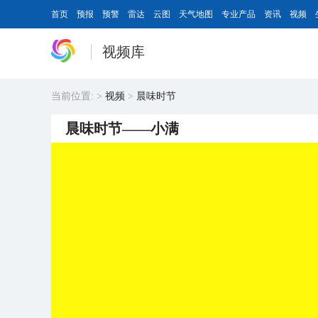
首页
预报
预警
雷达
云图
天气地图
专业产品
资讯
视频
视频库
当前位置:
>
视频
>
晨味时节
晨味时节——小满