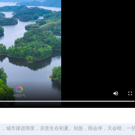
四），城市揉进雨里，凉意生在初夏。别急，雨会停，天会晴，一