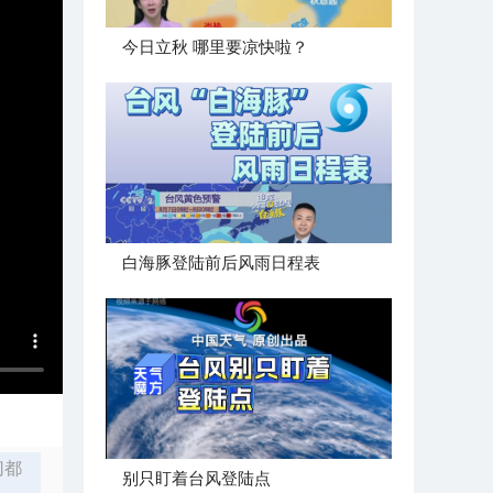
今日立秋 哪里要凉快啦？
白海豚登陆前后风雨日程表
切都
别只盯着台风登陆点