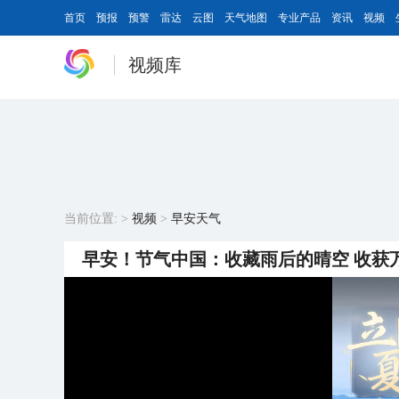
首页
预报
预警
雷达
云图
天气地图
专业产品
资讯
视频
视频库
当前位置:
>
视频
>
早安天气
早安！节气中国：收藏雨后的晴空 收获