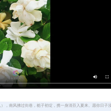
十八），南风拂过街巷，栀子初绽，携一身清芬入夏来。愿你日子