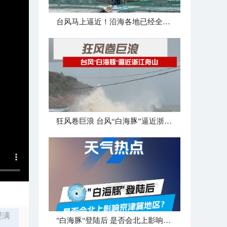
台风马上逼近！沿海各地已经全面进入备战状态
狂风卷巨浪 台风“白海豚”逼近浙江舟山
浸满
"白海豚"登陆后 是否会北上影响京津冀地区？