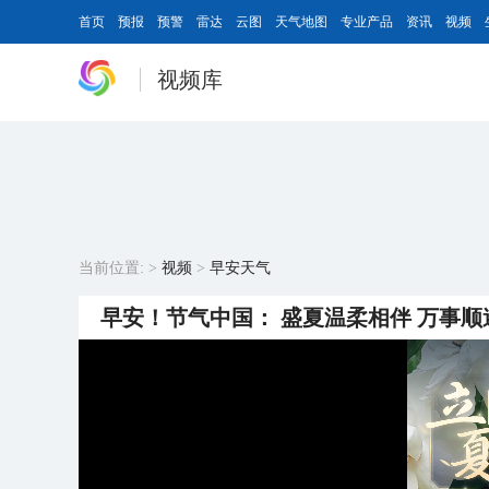
首页
预报
预警
雷达
云图
天气地图
专业产品
资讯
视频
视频库
当前位置:
>
视频
>
早安天气
早安！节气中国： 盛夏温柔相伴 万事顺