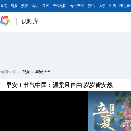
首页
预报
预警
雷达
云图
天气地图
专业产品
资讯
视频
生活
我的天
视频库
当前位置:
>
视频
>
早安天气
早安！节气中国：温柔且自由 岁岁皆安然