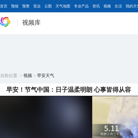
首页
预报
预警
雷达
云图
天气地图
专业产品
资讯
视频
生活
我的天
视频库
当前位置:
>
视频
>
早安天气
早安！节气中国：日子温柔明朗 心事皆得从容