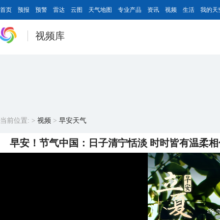
首页
预报
预警
雷达
云图
天气地图
专业产品
资讯
视频
生活
我的天
视频库
当前位置:
>
视频
>
早安天气
早安！节气中国：日子清宁恬淡 时时皆有温柔相