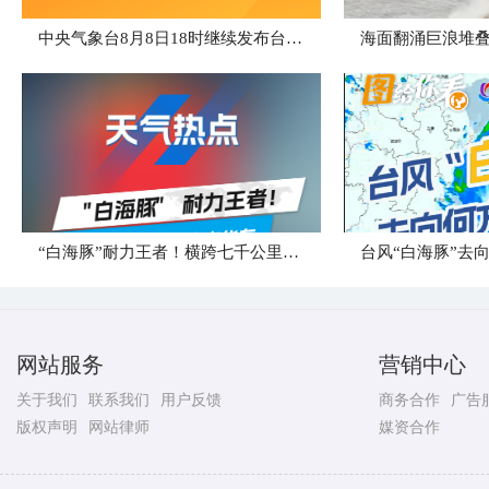
中央气象台8月8日18时继续发布台风橙色预警
海面翻涌巨浪堆叠
“白海豚”耐力王者！横跨七千公里直奔华东
台风“白海豚”去
网站服务
营销中心
关于我们
联系我们
用户反馈
商务合作
广告
版权声明
网站律师
媒资合作