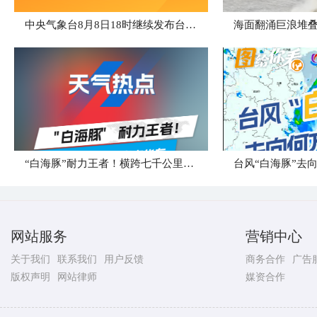
中央气象台8月8日18时继续发布台风橙色预警
海面翻涌巨浪堆叠
“白海豚”耐力王者！横跨七千公里直奔华东
台风“白海豚”去
网站服务
营销中心
关于我们
联系我们
用户反馈
商务合作
广告
版权声明
网站律师
媒资合作