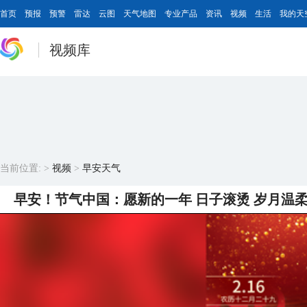
首页
预报
预警
雷达
云图
天气地图
专业产品
资讯
视频
生活
我的天
视频库
当前位置:
>
视频
>
早安天气
早安！节气中国：愿新的一年 日子滚烫 岁月温