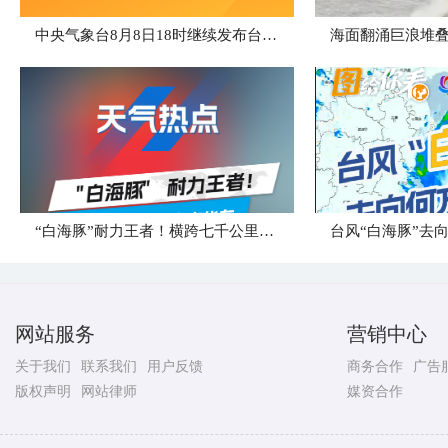
中央气象台8月8日18时继续发布台风橙色预警
海面翻涌巨浪堆叠
“白海豚”耐力王者！横跨七千公里直奔华东
台风“白海豚”去
网站服务
营销中心
关于我们
联系我们
用户反馈
商务合作
广告
版权声明
网站律师
媒资合作