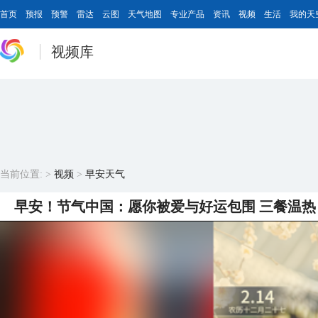
首页
预报
预警
雷达
云图
天气地图
专业产品
资讯
视频
生活
我的天
视频库
当前位置:
>
视频
>
早安天气
早安！节气中国：愿你被爱与好运包围 三餐温热