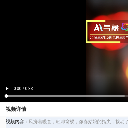
视频详情
视频内容：
风携着暖意，轻叩窗棂，像春姑娘的指尖，拨动了