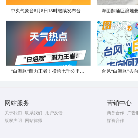
中央气象台8月8日18时继续发布台风橙色预警
海面翻涌巨浪堆叠
“白海豚”耐力王者！横跨七千公里直奔华东
台风“白海豚”去
网站服务
营销中心
关于我们
联系我们
用户反馈
商务合作
广告
版权声明
网站律师
媒资合作