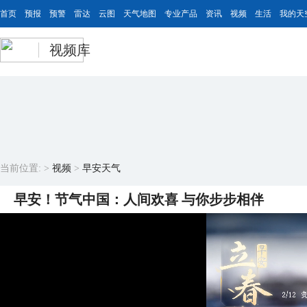
首页
预报
预警
雷达
云图
天气地图
专业产品
资讯
视频
生活
我的天
视频库
当前位置:
>
视频
>
早安天气
早安！节气中国：人间欢喜 与你步步相伴