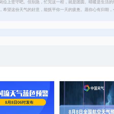
岗位上坚守吧。但别急，忙完这一程，就是团圆。晴暖是生活的
，希望这份天气的好意，能抚平你一天的疲惫。​愿你心有归期，