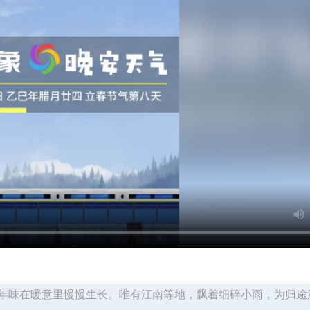
年味在暖意里慢慢生长。唯有江南等地，飘着细碎小雨，为归途