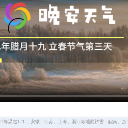
部降温超12℃，安徽、江苏、上海、浙江等地雨转雪，皖南、浙