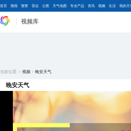
首页
预报
预警
雷达
云图
天气地图
专业产品
资讯
视频
生活
我的天
视频库
当前位置:
>
视频
>
晚安天气
晚安天气