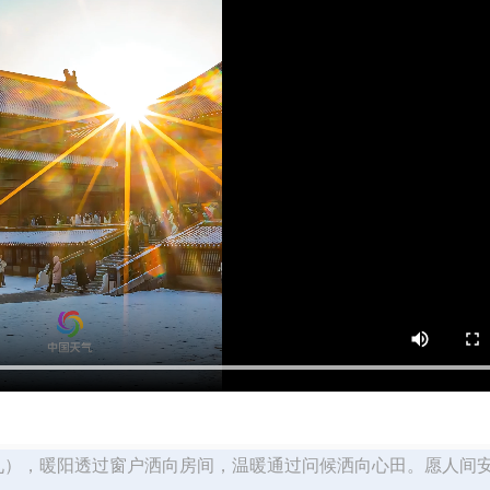
初九），暖阳透过窗户洒向房间，温暖通过问候洒向心田。愿人间