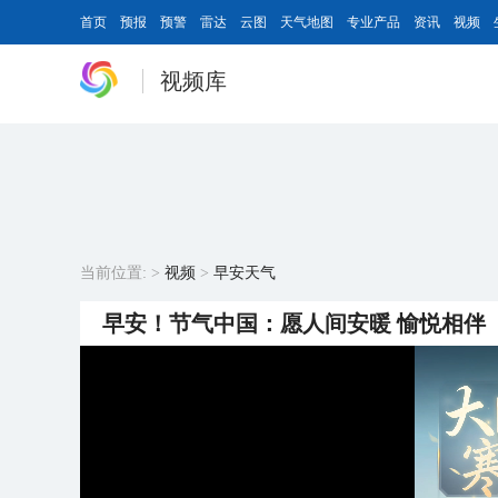
首页
预报
预警
雷达
云图
天气地图
专业产品
资讯
视频
视频库
当前位置:
>
视频
>
早安天气
早安！节气中国：愿人间安暖 愉悦相伴