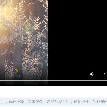
初八），寒枝挂冷，霜雪伴冬，愿寻常岁月里，暖意绵长，岁月安