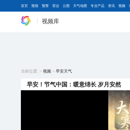
首页
预报
预警
雷达
云图
天气地图
专业产品
资讯
视频
视频库
当前位置:
>
视频
>
早安天气
早安！节气中国：暖意绵长 岁月安然