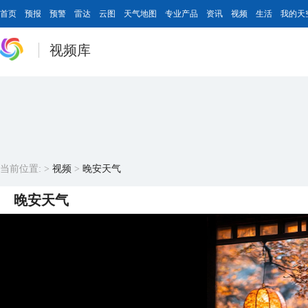
首页
预报
预警
雷达
云图
天气地图
专业产品
资讯
视频
生活
我的天
视频库
当前位置:
>
视频
>
晚安天气
晚安天气