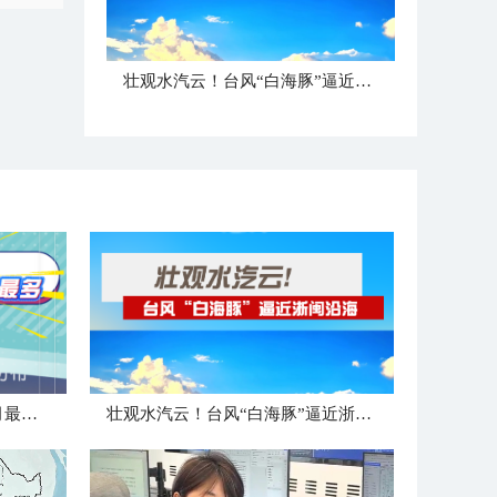
壮观水汽云！台风“白海豚”逼近浙闽沿海
大数据盘点！登陆浙江台风8月最强最多
壮观水汽云！台风“白海豚”逼近浙闽沿海