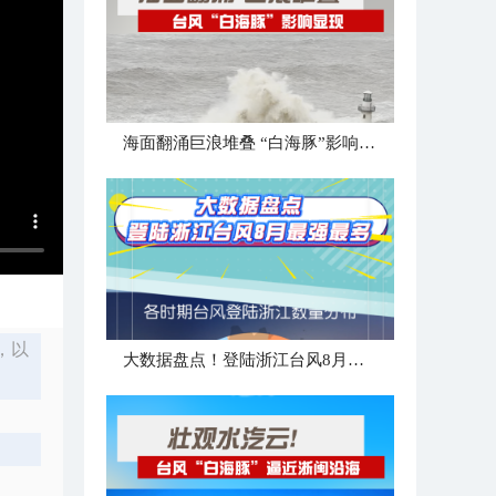
海面翻涌巨浪堆叠 “白海豚”影响显现
，以
大数据盘点！登陆浙江台风8月最强最多