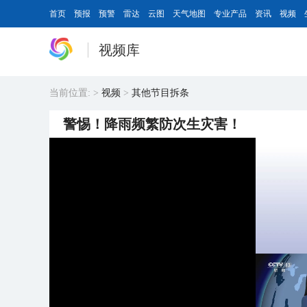
首页
预报
预警
雷达
云图
天气地图
专业产品
资讯
视频
视频库
当前位置:
>
视频
>
其他节目拆条
警惕！降雨频繁防次生灾害！